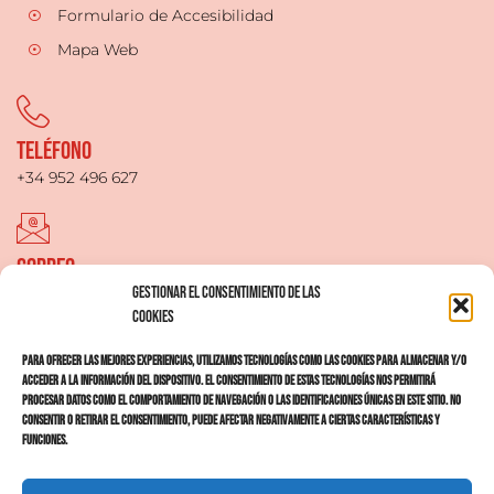
Formulario de Accesibilidad
Mapa Web
Teléfono
+34 952 496 627
Correo
Gestionar el Consentimiento de las
dimor@dimorguadalhorce.es
Cookies
Para ofrecer las mejores experiencias, utilizamos tecnologías como las cookies para almacenar y/o
Localización
acceder a la información del dispositivo. El consentimiento de estas tecnologías nos permitirá
procesar datos como el comportamiento de navegación o las identificaciones únicas en este sitio. No
CTRA. EL CHORRO KM 2 ÁLORA, MALAGA 29500
consentir o retirar el consentimiento, puede afectar negativamente a ciertas características y
funciones.